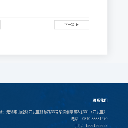
下一篇 ▶
联系我们
址：无锡惠山经济开发区智慧路33号华清创意园3栋301（开发区）
电话：0510-85581270
手机：15061868682