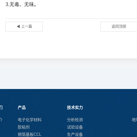
3.无毒、无味。
◀ 上一篇
返回顶部
们
产品
技术实力
介
电子化学材料
分析检测
地
胶粘剂
试验设备
铜箔基板CCL
生产设备